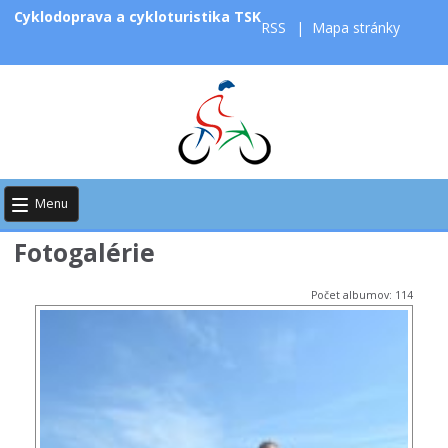
Cyklodoprava a cykloturistika TSK
RSS
|
Mapa stránky
Menu
Fotogalérie
Počet albumov: 114