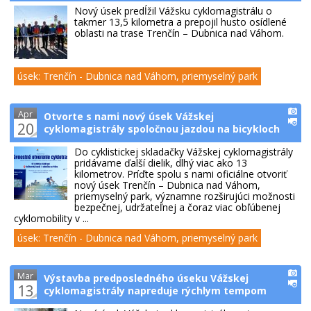
Nový úsek predĺžil Vážsku cyklomagistrálu o
takmer 13,5 kilometra a prepojil husto osídlené
oblasti na trase Trenčín – Dubnica nad Váhom.
úsek: Trenčín - Dubnica nad Váhom, priemyselný park
Apr
Otvorte s nami nový úsek Vážskej
20
cyklomagistrály spoločnou jazdou na bicykloch
Do cyklistickej skladačky Vážskej cyklomagistrály
pridávame ďalší dielik, dlhý viac ako 13
kilometrov. Príďte spolu s nami oficiálne otvoriť
nový úsek Trenčín – Dubnica nad Váhom,
priemyselný park, významne rozširujúci možnosti
bezpečnej, udržateľnej a čoraz viac obľúbenej
cyklomobility v ...
úsek: Trenčín - Dubnica nad Váhom, priemyselný park
Mar
Výstavba predposledného úseku Vážskej
13
cyklomagistrály napreduje rýchlym tempom