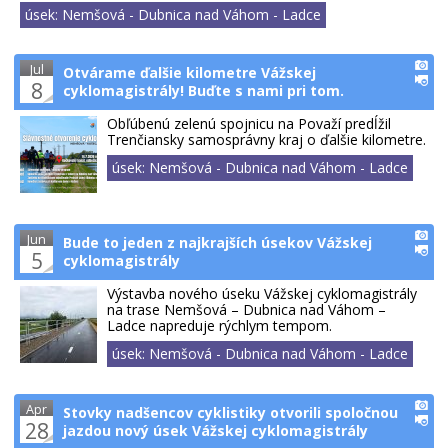
úsek: Nemšová - Dubnica nad Váhom - Ladce
Jul
Otvárame ďalšie kilometre Vážskej
8
cyklomagistrály! Buďte s nami pri tom.
Obľúbenú zelenú spojnicu na Považí predĺžil
Trenčiansky samosprávny kraj o ďalšie kilometre.
úsek: Nemšová - Dubnica nad Váhom - Ladce
Jun
Bude to jeden z najkrajších úsekov Vážskej
5
cyklomagistrály
Výstavba nového úseku Vážskej cyklomagistrály
na trase Nemšová – Dubnica nad Váhom –
Ladce napreduje rýchlym tempom.
úsek: Nemšová - Dubnica nad Váhom - Ladce
Apr
Stovky nadšencov cyklistiky otvorili spoločnou
28
jazdou nový úsek Vážskej cyklomagistrály