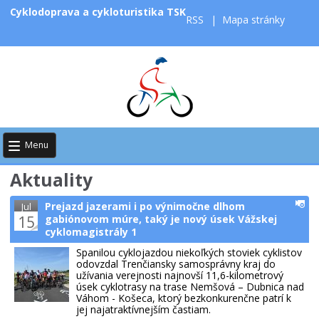
Cyklodoprava a cykloturistika TSK
RSS
|
Mapa stránky
Menu
Aktuality
Prejazd jazerami i po výnimočne dlhom
Jul
15
gabiónovom múre, taký je nový úsek Vážskej
cyklomagistrály 1
Spanilou cyklojazdou niekoľkých stoviek cyklistov
odovzdal Trenčiansky samosprávny kraj do
užívania verejnosti najnovší 11,6-kilometrový
úsek cyklotrasy na trase Nemšová – Dubnica nad
Váhom - Košeca, ktorý bezkonkurenčne patrí k
jej najatraktívnejším častiam.