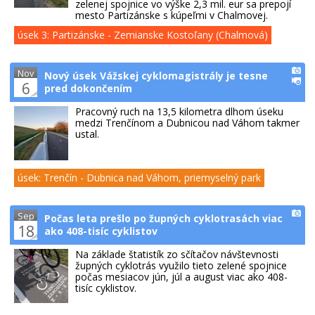
zelenej spojnice vo výške 2,3 mil. eur sa prepojí
mesto Partizánske s kúpeľmi v Chalmovej.
úsek 3: Partizánske - Zemianske Kostoľany (Chalmová)
Nov
Nový úsek Vážskej cyklomagistrály je tesne
6
pred dokončením
Pracovný ruch na 13,5 kilometra dlhom úseku
medzi Trenčínom a Dubnicou nad Váhom takmer
ustal.
úsek: Trenčín - Dubnica nad Váhom, priemyselný park
Sep
Počas leta prešlo po župných cyklotrasách viac
18
ako 408-tisíc cyklistov
Na základe štatistík zo sčítačov návštevnosti
župných cyklotrás využilo tieto zelené spojnice
počas mesiacov jún, júl a august viac ako 408-
tisíc cyklistov.