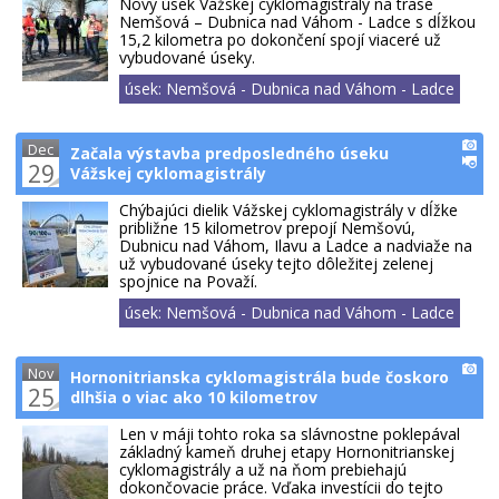
Nový úsek Vážskej cyklomagistrály na trase
Nemšová – Dubnica nad Váhom - Ladce s dĺžkou
15,2 kilometra po dokončení spojí viaceré už
vybudované úseky.
úsek: Nemšová - Dubnica nad Váhom - Ladce
Dec
Začala výstavba predposledného úseku
29
Vážskej cyklomagistrály
Chýbajúci dielik Vážskej cyklomagistrály v dĺžke
približne 15 kilometrov prepojí Nemšovú,
Dubnicu nad Váhom, Ilavu a Ladce a nadviaže na
už vybudované úseky tejto dôležitej zelenej
spojnice na Považí.
úsek: Nemšová - Dubnica nad Váhom - Ladce
Nov
Hornonitrianska cyklomagistrála bude čoskoro
25
dlhšia o viac ako 10 kilometrov
Len v máji tohto roka sa slávnostne poklepával
základný kameň druhej etapy Hornonitrianskej
cyklomagistrály a už na ňom prebiehajú
dokončovacie práce. Vďaka investícii do tejto