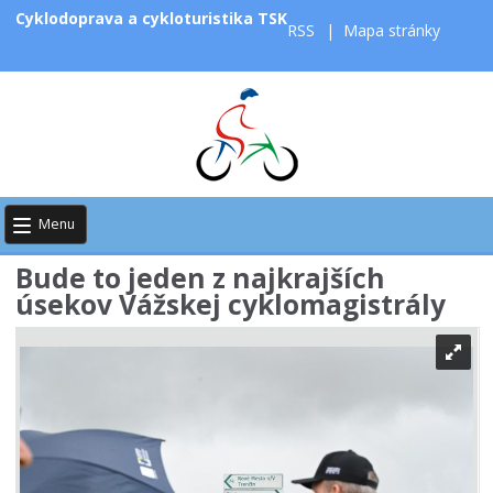
Cyklodoprava a cykloturistika TSK
RSS
|
Mapa stránky
Menu
Bude to jeden z najkrajších
úsekov Vážskej cyklomagistrály