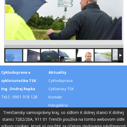
Cyklodoprava a
Aktuality
cykloturistika TSK
Cyklodoprava
Ing. Ondrej Repka
Cyklotrasy TSK
Tel.č.: 0901 918 128
Kontakt
Fotogaléria
Trenčiansky samosprávny kraj, so sídlom K dolnej stanici K dolnej
Videogaléria
stanici 7282/20A, 911 01 Trenčín používa na tomto webovom sídle
súbory cookies, ktoré sú použité za účelom sledovania návštevnosti
Cookies - viac informácií
|
Vyhlásenie o prístupnosti
|