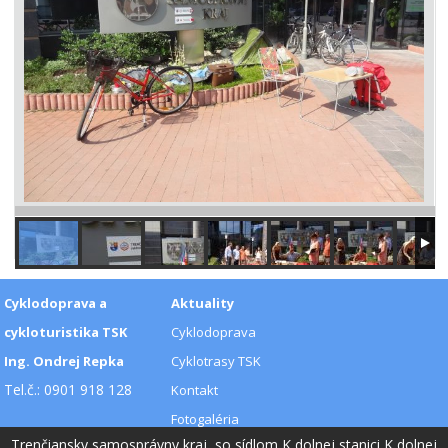
Cyklodoprava a
Aktuality
cykloturistika TSK
Cyklodoprava
Ing. Ondrej Repka
Cyklotrasy TSK
Tel.č.: 0901 918 128
Kontakt
Fotogaléria
Trenčiansky samosprávny kraj, so sídlom K dolnej stanici K dolnej