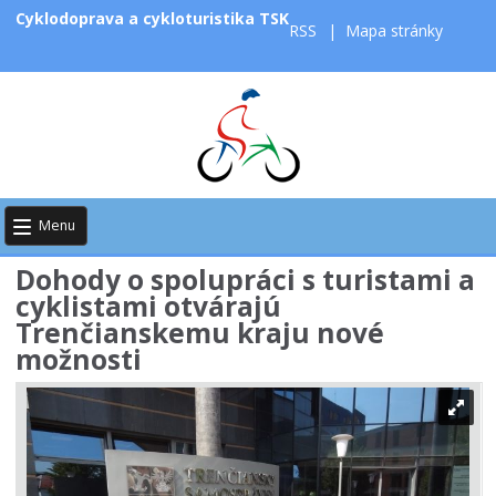
Cyklodoprava a cykloturistika TSK
RSS
|
Mapa stránky
Menu
Dohody o spolupráci s turistami a
cyklistami otvárajú
Trenčianskemu kraju nové
možnosti