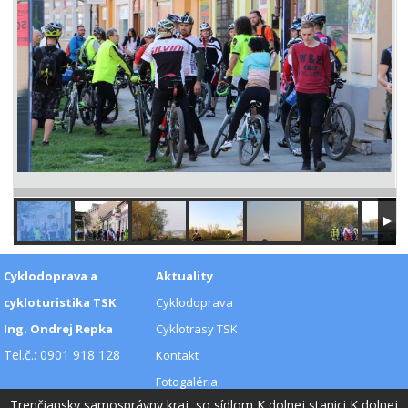
Cyklodoprava a
Aktuality
cykloturistika TSK
Cyklodoprava
Ing. Ondrej Repka
Cyklotrasy TSK
Tel.č.: 0901 918 128
Kontakt
Fotogaléria
Trenčiansky samosprávny kraj, so sídlom K dolnej stanici K dolnej