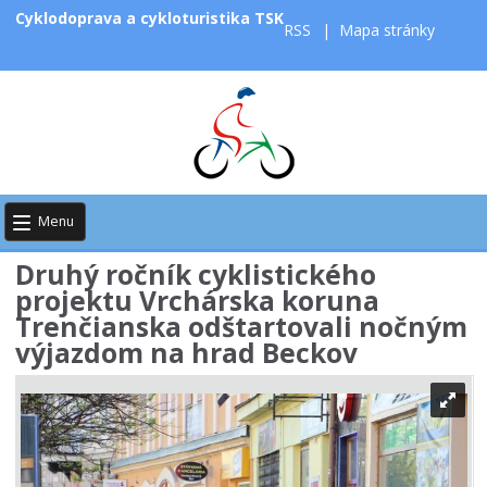
Cyklodoprava a cykloturistika TSK
RSS
|
Mapa stránky
Menu
Druhý ročník cyklistického
projektu Vrchárska koruna
Trenčianska odštartovali nočným
výjazdom na hrad Beckov