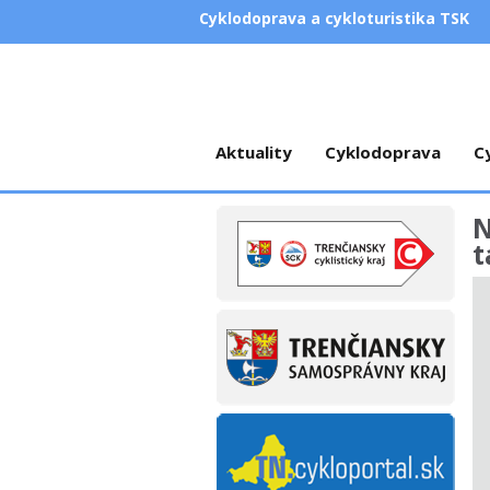
Cyklodoprava a cykloturistika TSK
Aktuality
Cyklodoprava
C
N
t