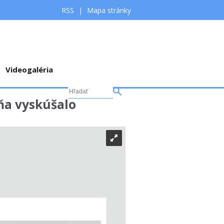
RSS
|
Mapa stránky
Videogaléria
ňa vyskúšalo