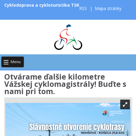
Cyklodoprava a cykloturistika TSK
RSS
|
Mapa stránky
Menu
Otvárame ďalšie kilometre
Vážskej cyklomagistrály! Buďte s
nami pri tom.