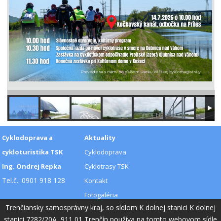
Cyklodoprava a
Aktuality
cykloturistika TSK
Cyklodoprava
Ing. Ondrej Repka
Cyklotrasy TSK
Tel.č.: 0901 918 128
Kontakt
Fotogaléria
Trenčiansky samosprávny kraj, so sídlom K dolnej stanici K dolnej
Videogaléria
stanici 7282/20A, 911 01 Trenčín používa na tomto webovom sídle