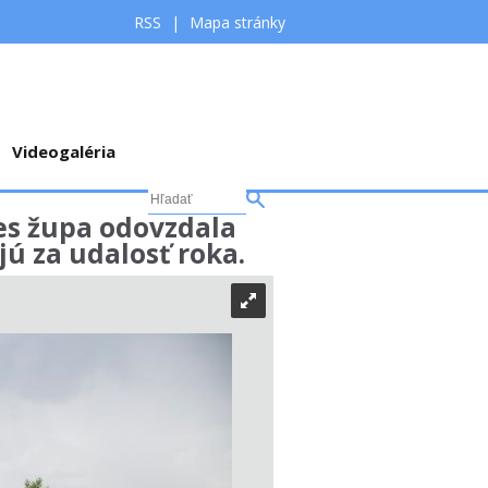
RSS
|
Mapa stránky
Videogaléria
es župa odovzdala
jú za udalosť roka.