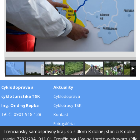
Cyklodoprava a
Aktuality
cykloturistika TSK
Cyklodoprava
Ing. Ondrej Repka
Cyklotrasy TSK
Tel.č.: 0901 918 128
Kontakt
Fotogaléria
Trenčiansky samosprávny kraj, so sídlom K dolnej stanici K dolnej
Videogaléria
stanici 7282/20A, 911 01 Trenčín používa na tomto webovom sídle