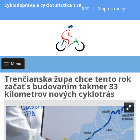
Cyklodoprava a cykloturistika TSK
RSS
|
Mapa stránky
Menu
Trenčianska župa chce tento rok
začať s budovaním takmer 33
kilometrov nových cyklotrás