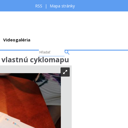
RSS
|
Mapa stránky
Videogaléria
li vlastnú cyklomapu