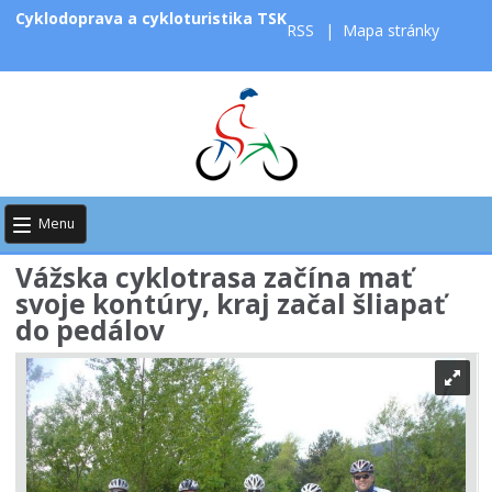
Cyklodoprava a cykloturistika TSK
RSS
|
Mapa stránky
Menu
Vážska cyklotrasa začína mať
svoje kontúry, kraj začal šliapať
do pedálov