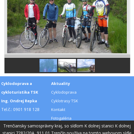
Cyklodoprava a
Aktuality
cykloturistika TSK
Cyklodoprava
Ing. Ondrej Repka
Cyklotrasy TSK
Tel.č.: 0901 918 128
Kontakt
Fotogaléria
Trenčiansky samosprávny kraj, so sídlom K dolnej stanici K dolnej
Videogaléria
stanici 7282/20A, 911 01 Trenčín používa na tomto webovom sídle