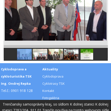
Cyklodoprava a
Aktuality
cykloturistika TSK
Cyklodoprava
Ing. Ondrej Repka
Cyklotrasy TSK
Tel.č.: 0901 918 128
Kontakt
Fotogaléria
Trenčiansky samosprávny kraj, so sídlom K dolnej stanici K dolnej
Videogaléria
stanici 7282/20A, 911 01 Trenčín používa na tomto webovom sídle