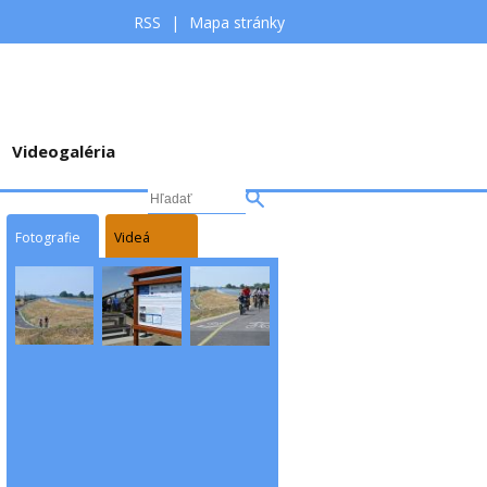
RSS
|
Mapa stránky
Videogaléria
Fotografie
Videá