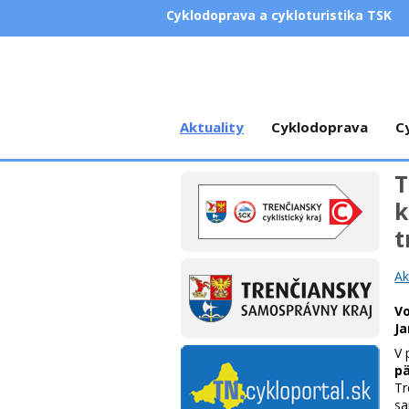
Cyklodoprava a cykloturistika TSK
Aktuality
Cyklodoprava
C
T
k
t
Ak
Vo
J
V 
p
Tr
sa