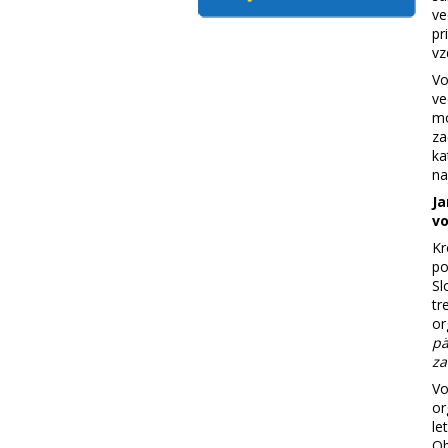
ve
pr
vz
Vo
ve
mo
za
ka
na
Ja
vo
Kr
po
Sl
tr
or
pä
za
Vo
or
le
Ob