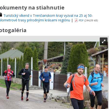
okumenty na stiahnutie
Turistický víkend v Trenčianskom kraji vyzval na 25 aj 50-
kilometrové trasy prírodnými krásami regiónu
|
PDF
(244,09 kB)
otogaléria