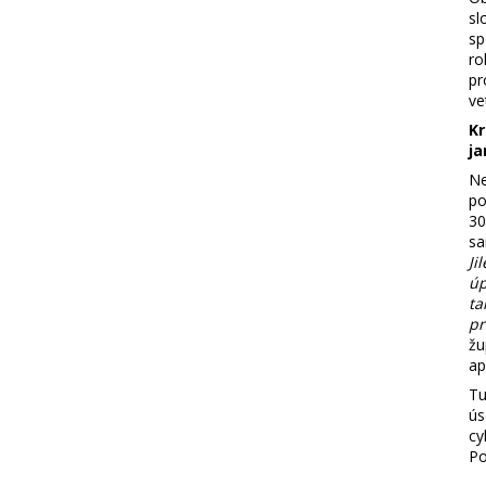
sl
sp
ro
pr
ve
Kr
ja
Ne
p
30
sa
Ji
úp
ta
pr
žu
ap
Tu
ús
cy
Po