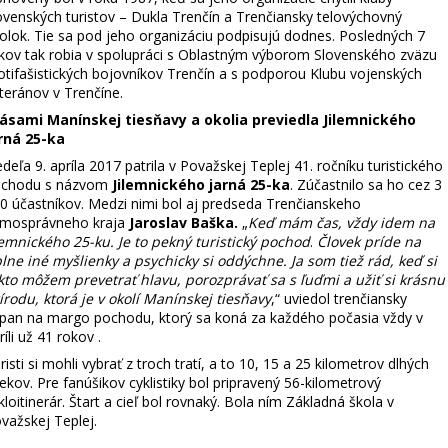
ovenských turistov – Dukla Trenčín a Trenčiansky telovýchovný
olok. Tie sa pod jeho organizáciu podpisujú dodnes. Posledných 7
kov tak robia v spolupráci s Oblastným výborom Slovenského zväzu
otifašistických bojovníkov Trenčín a s podporou Klubu vojenských
teránov v Trenčíne.
ásami Manínskej tiesňavy a okolia previedla Jilemnického
rná 25-ka
deľa 9. apríla 2017 patrila v Považskej Teplej 41. ročníku turistického
ochodu s názvom
Jilemnického jarná 25-ka
. Zúčastnilo sa ho cez 3
0 účastníkov. Medzi nimi bol aj predseda Trenčianskeho
mosprávneho kraja
Jaroslav Baška.
„
Keď mám čas, vždy idem na
lemnického 25-ku. Je to pekný turistický pochod
.
Človek príde na
lne iné myšlienky a psychicky si oddýchne. Ja som tiež rád, keď si
kto môžem prevetrať hlavu, porozprávať sa s ľuďmi a užiť si krásnu
írodu, ktorá je v okolí Manínskej tiesňavy
,“ uviedol trenčiansky
pan na margo pochodu, ktorý sa koná za každého počasia vždy v
ríli už 41 rokov .
risti si mohli vybrať z troch tratí, a to 10, 15 a 25 kilometrov dlhých
ekov. Pre fanúšikov cyklistiky bol pripravený 56-kilometrový
kloitinerár. Štart a cieľ bol rovnaký. Bola ním Základná škola v
važskej Teplej.