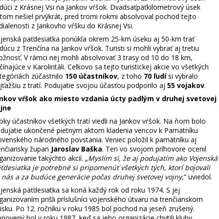
dúci z Krásnej Vsi na Jankov vŕšok. Dvadsaťpäťkilometrový úsek
itom nešiel prvýkrát, pred tromi rokmi absolvoval pochod tejto
dialenosti z Jankovho vŕšku do Krásnej Vsi.
jenská paťdesiatka ponúkla okrem 25-km úseku aj 50-km trať
dúcu z Trenčína na Jankov vŕšok. Turisti si mohli vybrať aj tretiu
žnosť. V rámci nej mohli absolvovať 3 trasy od 10 do 18 km,
čínajúce v Karolintáli. Celkovo sa tejto turistickej akcie vo všetkých
tegóriách zúčastnilo
150 účastníkov
, z toho
70 ľudí
si vybralo
jťažšiu z tratí. Podujatie svojou účasťou podporilo aj
55 vojakov
.
nkov vŕšok ako miesto vzdania úcty padlým v druhej svetovej
jne
oky účastníkov všetkých tratí viedli na Jankov vŕšok. Na ňom bolo
dujatie ukončené pietnym aktom kladenia vencov k Pamätníku
ovenského národného povstania. Veniec položil k pamätníku aj
enčiansky župan
Jaroslav Baška
. Ten vo svojom príhovore ocenil
ganizovanie takýchto akcií. „
Myslím si, že aj podujatím ako Vojenská
ťdesiatka je potrebné si pripomenúť všetkých tých, ktorí bojovali
 nás a za budúce generácie počas druhej svetovej vojny
,“ uviedol.
jenská päťdesiatka sa koná každý rok od roku 1974. S jej
ganizovaním prišli príslušníci vojenského útvaru na trenčianskom
tisku. Po 12. ročníku v roku 1985 bol pochod na jeseň zrušený.
novený bol v roku 1987, keď sa jeho organizácie chytili kluby