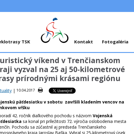
yklotrasy TSK
Kontakt
Fotogaléria
uristický víkend v Trenčianskom
raji vyzval na 25 aj 50-kilometrové
rasy prírodnými krásami regiónu
tuality
|
10.04.2017
jenskú päťdesiatku v sobotu zavŕšili kladením vencov na
ankovom vŕšku
poradí 42. ročník diaľkového pochodu s názvom
Vojenská
äťdesiatka
sa konal pri príležitosti 72. výročia oslobodenia mesta
enčín. Pochodu sa zúčastnil aj predseda Trenčianskeho
mosprávneho kraja Jaroslav Baška. Vybral si 25-kilometrový úsek