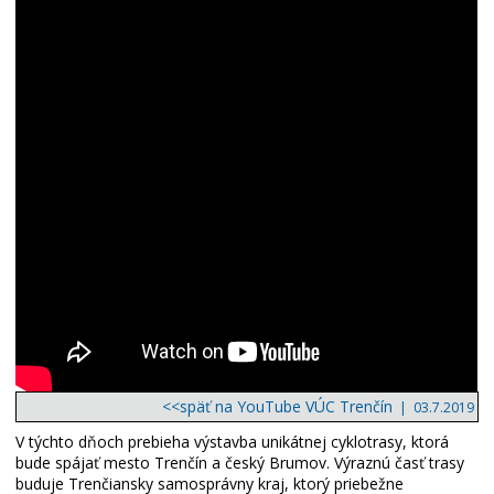
<<späť na YouTube VÚC Trenčín
| 03.7.2019
V týchto dňoch prebieha výstavba unikátnej cyklotrasy, ktorá
bude spájať mesto Trenčín a český Brumov. Výraznú časť trasy
buduje Trenčiansky samosprávny kraj, ktorý priebežne