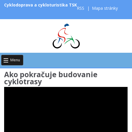
Cyklodoprava a cykloturistika TSK
RSS
|
Mapa stránky
Menu
Ako pokračuje budovanie
cyklotrasy