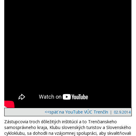
<<späť na YouTube VÚC Trenčín
| 02.9.2014
Zástupcovia troch dôležitých inštitúcií a to Trenčianskeho
samosprávneho kraja, Klubu slovenských turistov a Slovenského
cykloklubu, sa dohodli na vzájomnej spolupráci, aby skvalitňovali