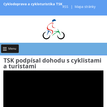
Cyklodoprava a cykloturistika TSK
RSS
|
Mapa stránky
Menu
TSK podpísal dohodu s cyklistami
a turistami