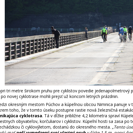
pri tri metre širokom pruhu pre cyklistov povedie jedenapolmetrový p
 po novej cyklotrase mohli prejsť už koncom letných prázdnin.
dzi okresným mestom Púchov a kúpeľnou obcou Nimnica panuje v to
rem toho, že v tomto úseku postupne rastie nová železničná estakáda
nikajúca cyklotrasa
. Tá v dĺžke približne 4,2 kilometra spraví Kú
estnych obyvateľov, korčuliarov i cyklistov. Kúpeľní hosti sa zasa po 
echádzkou či cyklovýletom, dostanú do okresného mesta.
„Tento úse
udú mať
peší vymedzený svoj vlastný pruh
v šírke 1,5 m, popri ňo