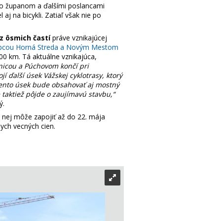
 so županom a ďalšími poslancami
j na bicykli. Zatiaľ však nie po
z ôsmich častí
práve vznikajúcej
obcou Horná Streda a Novým Mestom
100 km. Tá aktuálne vznikajúca,
nicou a Púchovom končí pri
ďalší úsek Vážskej cyklotrasy, ktorý
ento úsek bude obsahovať aj mostný
 taktiež pôjde o zaujímavú stavbu,“
ý.
o nej môže zapojiť až do 22. mája
nych vecných cien.