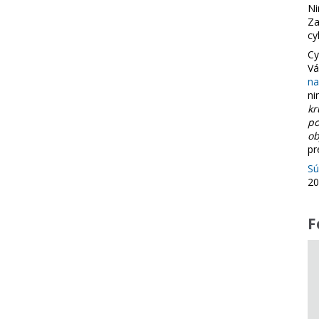
Ni
Za
cy
Cy
Vá
n
ni
kr
po
ob
pr
Sú
20
F