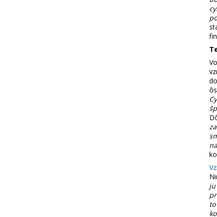
cy
po
st
fi
T
Vo
vz
do
ôs
Cy
šp
Dô
za
sm
na
ko
Vz
Ni
ju
pr
to
k