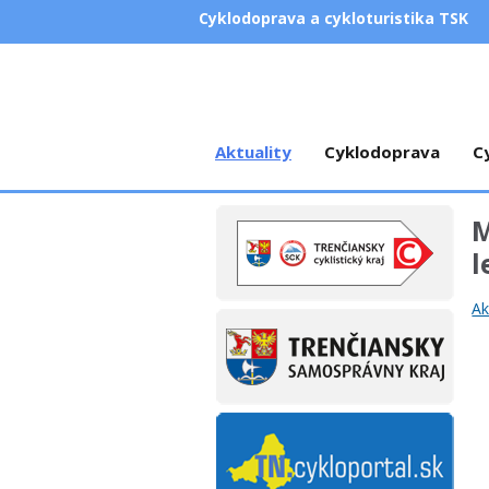
Cyklodoprava a cykloturistika TSK
Aktuality
Cyklodoprava
C
M
l
Ak