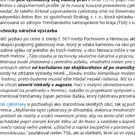
klistov v obojsmernom profile. Je to naozaj luxusné prevedenie cyk
vedať, že takého šírkové usporiadanie cyklotrasy sme na Slovensku 
avbyvedúci Anton Boc zo spoločnosti Strabag, s. r. o., ktorá výstavbu c
nancovaná zo zdrojov Trenčianskeho samosprávne ho kraja (TSK) s nák
echnicky náročná výstavba
diči jazdiaci po ceste II. triedy č. 507 medzi Púchovom a Nimnicou a
nikajúci podporný gabionový múr, ktorý je vďaka kamenivu na oko pr
siahne výšku od jedného do troch metrov, v obci Nimnica môže v nie
mich metrov. „
Táto stavba je technicky skutočne náročná a prácna,
klotrasa bude zhotovená z jemného asfaltu, vhodného nielen pre cyk
ortových aktivít
od korčuliarov cez skejtbordistov až po mamičky
vody na zdržanie výstavby nevidí. „
Stavbu trošku komplikuje modern
 hodinu, preto budeme musieť ešte hľadať nejaké riešenia. Nič to 
e chceli
otvoriť niekedy v auguste
, hoci s malými obmedzeniami. 
stupovať na priehradu v Nimnici, nakoľko to projektanti vymyslel
mentoval trenčiansky župan Jaroslav Baška, ktorý cyklotrasu prirovnal k
nik cyklotrasy
si pochvaľujú ako starostovia okolitých obcí, tak aj pú
mnica. „
Myšlienka tejto cyklotrasy je dlhodobá, dokonca mnohoročná
 pretavil do reality a urobil maximum preto, aby na tento účel zohn
echádzke popri starom koryte Váhu až do Nosíc a zastávke v kúpeľoch
 niečo naozaj veľmi pekné, užitočné a najmä bezpečné v porovnaní
omunikácuou
,“ poďakoval nielen TSK, ale aj všetkým, ktorí sú vo výs