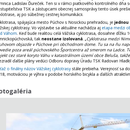
mnica Ladislav Ďureček. Ten si v rámci piatkového kontrolného dňa
stupiteľstva TSK a zástupcami obecnej samosprávy tento úsek prešiel a
klotrase, aj po súbežnej cestnej komunikácii.
klotrasa, spájajúca mesto Púchov s Nosickou priehradou, je
jednou 
žskej cyklotrasy. Vo výstavbe sa aktuálne nachádza aj
etapa medzi 
ad Váhom
. Keď bude realitou celá Vážska cyklotrasa, dosiahne dĺžku 
mnickopúchovská, tak
neostane izolovaná
. „
Cyklotrasa medzi Nim
uhovom objazde v Púchove pri obchodnom dome. Tu sa na ňu napojí 
vedie poza areál púchovského Športcentra až smerom na Ladce. T
jekt cez staré koryto Váhu v katastrálnom území obce Beluša, takže
ezradil ďalšie plány vedúci Odboru dopravy Úradu TSK Radovan Hladk
ťaž o finálny názov Vážskej cyklotrasy
stále prebieha. Verejnosť sa d
18, motiváciou je výhra v podobe horského bicykla a ďalších atraktív
otogaléria