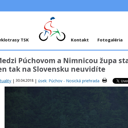
yklotrasy TSK
Kontakt
Fotogaléria
edzi Púchovom a Nimnicou župa sta
en tak na Slovensku neuvidíte
tuality
|
30.04.2018
|
úsek: Púchov - Nosická priehrada