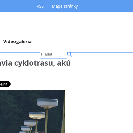
RSS
|
Mapa stránky
Videogaléria
via cyklotrasu, akú