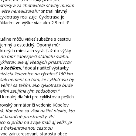
lotrasy a za zhotoviteľa stavby musím
ešte nerealizovali,“
priznal hlavný
yklotrasy realizuje. Cyklotrasa je
ladmi vo výške viac ako 2,9 mil. €.
ktuálne môžu vidieť súbežne s cestou
íjemný a estetický. Oporný múr
ktorých miestach vyrásť až do výšky
 no múr zabezpečí stabilitu svahu.
listov, ale aj všetkých priaznivcov
 s kočíkm
i,“
dodal riaditeľ výstavby.
izácia železnice na rýchlosť 160 km
však nemení na tom, že cyklotrasu by
Veľmi sa teším, ako cyklotrasa bude
i veľmi zaujímavým spôsobom,“
 malej diaľnici pre cyklistov a peších.
chovský primátor či vedenie Kúpeľov
. Konečne sa však našiel niekto, kto
al finančné prostriedky. Pri
 si prídu na svoje malí aj veľkí. Je
 s frekventovanou cestnou
tavbe zainteresovaní, starosta obce