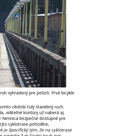
ruh vyhradený pre peších. Prvé bicykle
mto období čulý stavebný ruch.
, viditeľné kontúry už naberá aj
pele Nimnica bezpečne dostupné pre
tejto cyklotrase pohodlne,
k je špecifický tým, že na cyklotrase
m povedie 3 m široký pruh pre