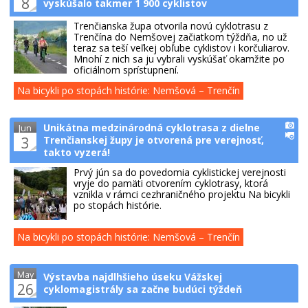
8
vyskúšalo takmer 1 900 cyklistov
Trenčianska župa otvorila novú cyklotrasu z
Trenčína do Nemšovej začiatkom týždňa, no už
teraz sa teší veľkej obľube cyklistov i korčuliarov.
Mnohí z nich sa ju vybrali vyskúšať okamžite po
oficiálnom sprístupnení.
Na bicykli po stopách histórie: Nemšová – Trenčín
Unikátna medzinárodná cyklotrasa z dielne
Jun
3
Trenčianskej župy je otvorená pre verejnosť,
takto vyzerá!
Prvý jún sa do povedomia cyklistickej verejnosti
vryje do pamäti otvorením cyklotrasy, ktorá
vznikla v rámci cezhraničného projektu Na bicykli
po stopách histórie.
Na bicykli po stopách histórie: Nemšová – Trenčín
May
Výstavba najdlhšieho úseku Vážskej
26
cyklomagistrály sa začne budúci týždeň