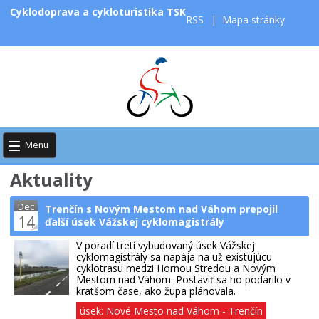
Cyklodoprava a cykloturistika TSK
RSS
|
Mapa stránky
Menu
Aktuality
Dec
Trenčín s Novým Mestom nad Váhom prepojil
14
ďalší úsek Vážskej cyklomagistrály
V poradí tretí vybudovaný úsek Vážskej
cyklomagistrály sa napája na už existujúcu
cyklotrasu medzi Hornou Stredou a Novým
Mestom nad Váhom. Postaviť sa ho podarilo v
kratšom čase, ako župa plánovala.
úsek: Nové Mesto nad Váhom - Trenčín