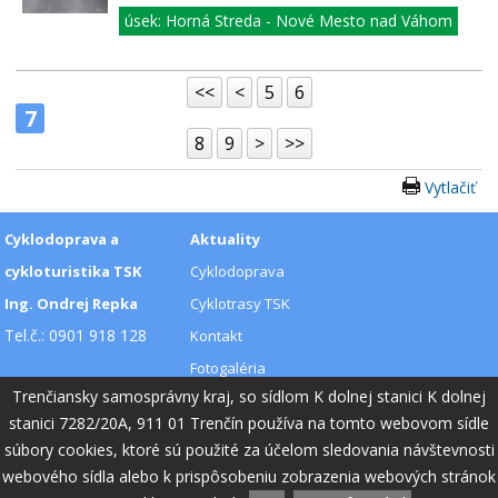
úsek: Horná Streda - Nové Mesto nad Váhom
<<
<
5
6
7
8
9
>
>>
Vytlačiť
Cyklodoprava a
Aktuality
cykloturistika TSK
Cyklodoprava
Ing. Ondrej Repka
Cyklotrasy TSK
Tel.č.: 0901 918 128
Kontakt
Fotogaléria
Trenčiansky samosprávny kraj, so sídlom K dolnej stanici K dolnej
Videogaléria
stanici 7282/20A, 911 01 Trenčín používa na tomto webovom sídle
súbory cookies, ktoré sú použité za účelom sledovania návštevnosti
Cookies - viac informácií
|
Vyhlásenie o prístupnosti
|
Technický prevádzkovateľ
|
Správca obsahu
webového sídla alebo k prispôsobeniu zobrazenia webových stránok
Generuje
CMS BUXUS