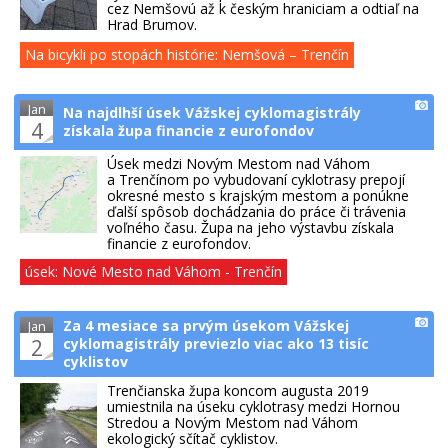
cez Nemšovú až k českým hraniciam a odtiaľ na
Hrad Brumov.
Na bicykli po stopách histórie: Nemšová – Trenčín
Jan
Na najdlhší úsek Vážskej cyklomagistrály
4
získala župa financie z eurofondov
Úsek medzi Novým Mestom nad Váhom
a Trenčínom po vybudovaní cyklotrasy prepojí
okresné mesto s krajským mestom a ponúkne
ďalší spôsob dochádzania do práce či trávenia
voľného času. Župa na jeho výstavbu získala
financie z eurofondov.
úsek: Nové Mesto nad Váhom - Trenčín
Za 4 mesiace sa prvým úsekom Vážskej
Jan
2
cyklomagistrály previezlo viac ako 13 tisíc
cyklistov
Trenčianska župa koncom augusta 2019
umiestnila na úseku cyklotrasy medzi Hornou
Stredou a Novým Mestom nad Váhom
ekologický sčítač cyklistov.