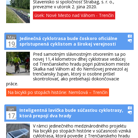
Stavenisko si spoločnosť Strabag, s. r. o.,
prevezme v utorok 2. júna 2020.
úsek: Nové Mesto nad Váhom - Trenčín
May
Jedinečná cyklotrasa bude čoskoro oficiálne
19
sprístupnená cyklistom a širokej verejnosti
Pred samotným slávnostným otvorením sa po
novej 11,4 kilometrov dlhej cyklotrase vedúcej
od Trenčianskeho hradu popri pútnickom mieste
Skalka nad Váhom až do Nemšovej previezol aj
trenčiansky župan, ktorý si osobne prišiel
skontrolovať, ako prebiehajú dokončovacie
práce.
Na bicykli po stopách histórie: Nemšová – Trenčín
Jan
Inteligentná lavička bude súčasťou cyklotrasy,
17
ktorá prepojí dva hrady
V rámci jedinečného medzinárodného projektu
Na bicykli po stopách histórie v súčasnosti vzniká
cyklotrasa, ktorá povedie z Trenčianskeho hradu