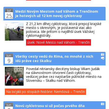
Jul
Medzi Novým Mestom nad Váhom a Trenčínom
25
je hotových už 12 km novej cyklotrasy
Z 21,2 km dlhej cyklotrasy, ktorá prepojí krajské
mesto s okresným, je postavená viac ako
polovica. Ide pritom o najdlhší úsek Vážskej
cyklomagistrály.
úsek: Nové Mesto nad Váhom - Trenčín
Jun
Všetky cesty vedú do Ríma, no mnohé z nich
9
idú práve cez Skalku
Povedal nitriansky diecézny biskup Viliam Judák
na slávnostnom otvorení časti cyklotrasy,
vedúcej práve cez najstaršie pútnické miesto na
Slovensku – Skalku nad Váhom.
Na bicykli po stopách histórie: Nemšová – Trenčín
Jun
Novú cyklotrasu si už počas prvého dňa